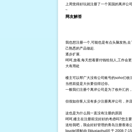
上周觉得好玩就注册了一个英国的离岸公司
~
网友解答
我也想注册一个,可能也是有点头脑发热,去
己熟悉的产品做起.
逐步扩展.
呵呵,放着,每天想着要付钱给别人,工作会
大有用处
楼主可以帮广大没有公司账号的soho们
当然前提是大伙要信得过你。
一般我们注册个离岸公司是为了收外汇的
但假如你客人没有多少
注册离岸公司
，并
这也是为什么我一直没有注册的原因
呵呵,楼主在注册前没好好的考虑吗?您主要
送给我吧，我会好好管理的
青岛注册香港
[quote]原帖由 [i]duxiaohui[/i] 于 2008-7-15