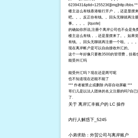
6239431&ptid=1255236][img]http://bbs.***
楼主这么有钱
香港银行开户
，，还是显摆
吧。。。反正你有钱。。回头无聊就再注
事。。。。 [/quote]
的确如你所说,注册个离岸公司也不会是免费
楼主这么有钱，，还是显摆来了。。如果
有钱。。回头无聊就再注册一个啦。。。
现在离岸帐户是可以自由接收外汇的。
这个一年好像只要教3500的管理费，挂着
能受外汇吗
能受外汇吗？现在还是两可呢
也不知道现在还能不能了
*** 作者被禁止或删除 内容自动屏蔽 ***
哥们儿是以法人团体的名义注册的吗?自已
了.
关于 离岸汇丰账户的 LC 操作
内行人解惑下_5245
小弟求助：外贸公司与离岸账户