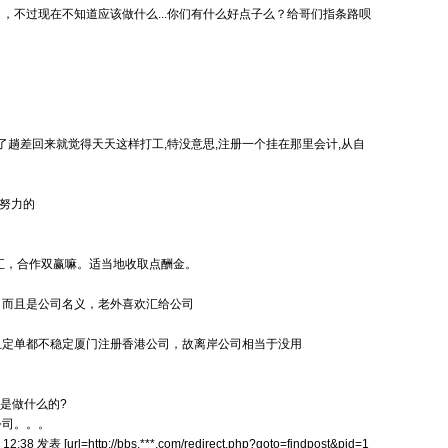
，不过现在不知道应该做什么...你们有什么好点子么？给哥们指条路呗
了趟差回来就觉得天天这样打工,特没意思,注册一个挂在那里
会计
,从自
更努力的
收汇，合作双赢嘛。适当地收取点酬金。
，而且是公司名义，老外喜欢汇给公司
且定单都不稳定
厦门注册香港公司
，故离岸公司相当于没用
是做什么的?
公司
。。。
 12:38 发表 [url=http://bbs.***.com/redirect.php?goto=findpost&pid=1