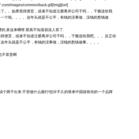
.com/images/common/back.gif[/img][/url]
来了。。如果觉得便宜，或者不知道注册离岸公司干吗，，干脆送给我
册一个啦。。。。这年头就是不公平，有钱的没事做，没钱的愁钱做
的,拿这来晒呀.那真不知道就送人算了.
觉得便宜，或者不知道注册离岸公司干吗，，干脆送给我吧。。。反正你
。这年头就是不公平，有钱的没事做，没钱的愁钱做事。。。。
也不算贵啊
搞个牌子出来.不管做什么都行!也许不久的将来中国就有你的一个品牌